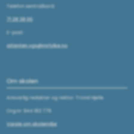
Telefon sentralbord:
71 28 38 00
E-post:
atlanten.vgs@mrfylke.no
Om skolen
Ansvarlig redaktør og rektor: Trond Hjelle
Org.nr: 944 183 779
Varsle om skolemiljø