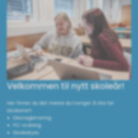
Velkommen til nytt skoleår!
Her finner du det meste du trenger å vite før
skolestart:
Elevregistrering
PC-ordning
Skoleskyss