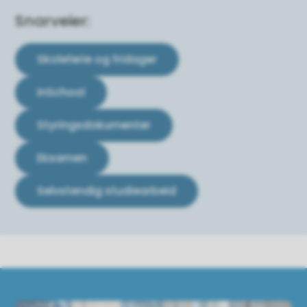
Snarveier:
Skoleferie og fridager
InSchool
Styringsdokumenter
Eksamen
Selvstendig studiearbeid