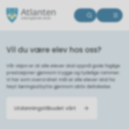
Atlanten videregående skole
Atlanten videregående sko
Vil du være elev hos oss?
Vår visjon er at alle elever skal oppnå gode faglige
prestasjoner gjennom trygge og tydelige rammer.
Vi har som overordnet mål at alle elever skal ha
høyt læringsutbytte gjennom aktiv deltakelse.
Utdanningstilbudet vårt