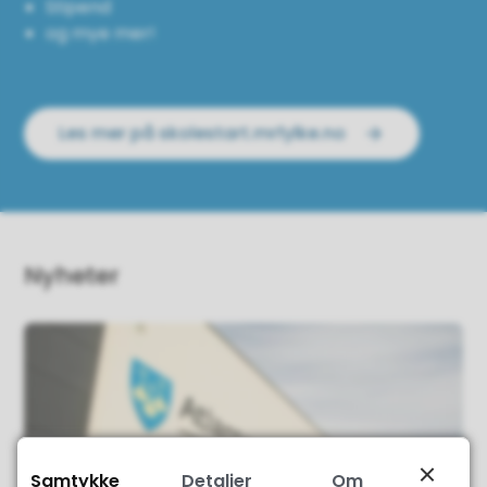
Stipend
og mye mer!
Les mer på skolestart.mrfylke.no
Nyheter
Samtykke
Detaljer
Om