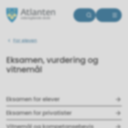
Atlanten videregående skole
Du er her:
For eleven
Eksamen, vurdering og
vitnemål
Eksamen for elever
Eksamen for privatister
Vitnemål og kompetansebevis