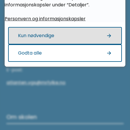
informasjonskapsler under “Detaljer”.
6511 Kristiansund
Personvern og informasjonskapsler
Kontakt oss
Kun nødvendige
Telefon sentralbord:
Godta alle
71 28 38 00
E-post:
atlanten.vgs@mrfylke.no
Om skolen