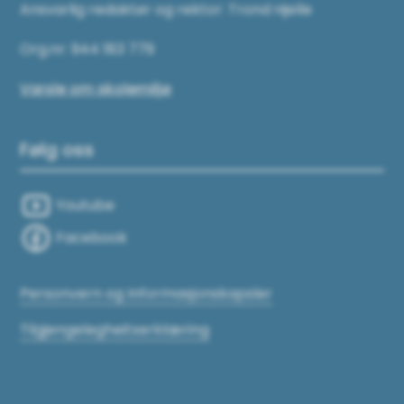
Ansvarlig redaktør og rektor: Trond Hjelle
Org.nr: 944 183 779
Varsle om skolemiljø
Følg oss
Youtube
Facebook
Personvern og Informasjonskapsler
Tilgjengelegheitserklæring