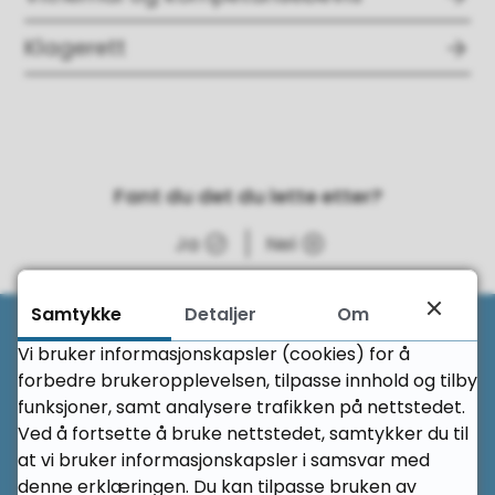
Klagerett
Fant du det du lette etter?
Ja
Nei
Til 
Samtykke
Detaljer
Om
Vi bruker informasjonskapsler (cookies) for å
Her finner du oss
forbedre brukeropplevelsen, tilpasse innhold og tilby
funksjoner, samt analysere trafikken på nettstedet.
Atlanten videregående skole
Ved å fortsette å bruke nettstedet, samtykker du til
at vi bruker informasjonskapsler i samsvar med
Dalaveien 25
denne erklæringen. Du kan tilpasse bruken av