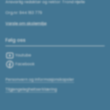
Ansvarlig redaktør og rektor: Trond Hjelle
Org.nr: 944 183 779
Varsle om skolemiljø
Følg oss
Youtube
Facebook
Personvern og Informasjonskapsler
Tilgjengelegheitserklæring