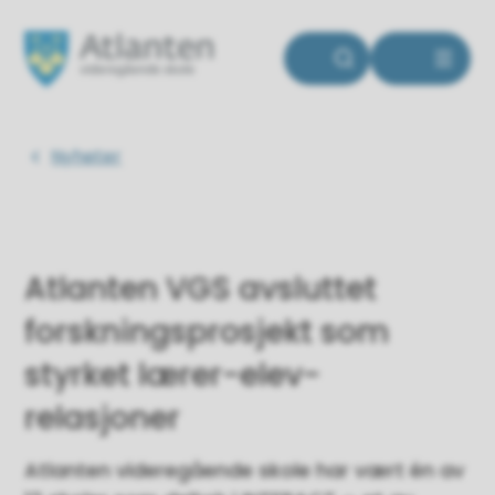
Atlanten videregående skole
Du er her:
Nyheter
Atlanten VGS avsluttet
forskningsprosjekt som
styrket lærer-elev-
relasjoner
Atlanten videregående skole har vært én av