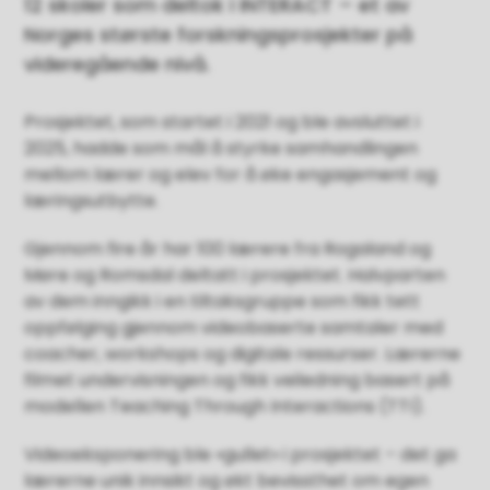
12 skoler som deltok i INTERACT – et av
Norges største forskningsprosjekter på
videregående nivå.
Prosjektet, som startet i 2021 og ble avsluttet i
2025, hadde som mål å styrke samhandlingen
mellom lærer og elev for å øke engasjement og
læringsutbytte.
Gjennom fire år har 100 lærere fra Rogaland og
Møre og Romsdal deltatt i prosjektet. Halvparten
av dem inngikk i en tiltaksgruppe som fikk tett
oppfølging gjennom videobaserte samtaler med
coacher, workshops og digitale ressurser. Lærerne
filmet undervisningen og fikk veiledning basert på
modellen Teaching Through Interactions (TTI).
Videoeksponering ble «gullet» i prosjektet – det ga
lærerne unik innsikt og økt bevissthet om egen