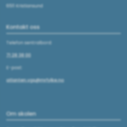
6511 Kristiansund
Kontakt oss
Telefon sentralbord:
71 28 38 00
E-post:
atlanten.vgs@mrfylke.no
Om skolen