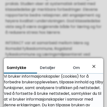
praksis. Studien viser at systematisk arbeid med
klasseledelse gir merkbare forbedringer. Elevene
rapporterte bedre relasjoner, økt engasjement og
høyere kvalitet i undervisningen. God klasseledelse
viste seg å være avgjørende både for læring og for
å redusere stress hos lærere.
INTERACT var et samarbeid mellom Møre og
Romsdal fylkeskommune, Rogaland
fylkeskommune og Læringsmiljøsenteret ved
Universitetet i Stavanger, finansiert av
Forskningsrådet. Målet var å utvikle et
Samtykke
Detaljer
Om
kompetansetiltak som kan bidra til bedre
Vi bruker informasjonskapsler (cookies) for å
relasjoner i klasserommet og økt lærelyst hos
forbedre brukeropplevelsen, tilpasse innhold og tilby
elevene.
funksjoner, samt analysere trafikken på nettstedet.
Bakgrunn, mer om prosjektet og vår rolle finner du
Ved å fortsette å bruke nettstedet, samtykker du til
her:
at vi bruker informasjonskapsler i samsvar med
denne erklæringen. Du kan tilpasse bruken av